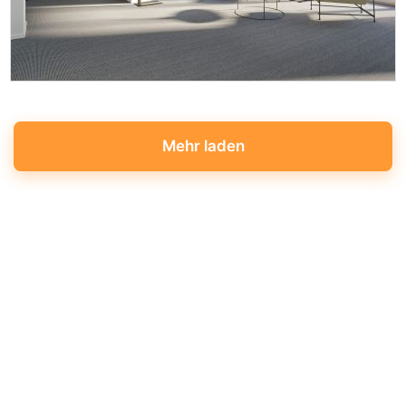
Mehr laden
ARCHITEKTUR RENDERINGS, 3D VISUALISIERUNGEN BÜRORAUM
INNENRAUM, INNENRÄUME, GALERIE
Architektur Rendering – Visualisierung Immobilien, Rundgang Haus oder Architektur Wettbewerb. Unsere Bilder dienen als Grundlage für Präsentationen und Verkaufsdokumentationen. Der
Entscheid in einem Projektprozess wird aktiv durch visuelle Illustrationen oder virtual reality unterstützt. Diese Technik verschafft Klarheit und vermeidet Missverständnisse. Wir nehmen Pläne
entgegen und machen daraus echte Fotos.
Büroräume wie zum Beispiel Bank oder Versicherung werden von uns komplett eingerichtet schon mit Büromöbel, Schreibtisch, Schrank, Regale und Computer. Bei Bedarf modellieren und
visualisieren wir auch einzelne Design Produkte durch realistische Produktvisualisierungen und Architektur 3D-Illustrationen. Hier Innenraum Galerie mit Architektur Ansichten.
ARCHITEKTUR RENDERING – IMMOBILIEN ANSICHTEN
3D Architektur Visualisierung Offerte
Architektur Visualisierung Preise
visualisierungen
offerte
visualisierung offerte
visualisierung preise
Auf unserer Homepage www.3d-visualisierungen.ch finden Sie noch weitere Referenzbilder. Siehe bitte auch unten: Visualisierungen > Galerie >
Büroraum
BÜRO INNENRAUM
, FOTOREALISTISCHE ANSICHTEN
Eine Visualisierung wird grundsätzlich für eine optimale und erfolgreiche
Immobilienvermarktung verwendet. Der Entscheid in einem Projektprozess