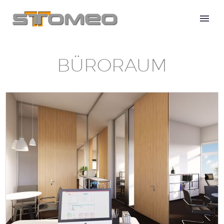
Architektur Rendering
BÜRORAUM