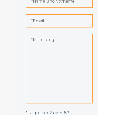
Please
leave
this
field
empty.
*Ist grösser 2 oder 8?