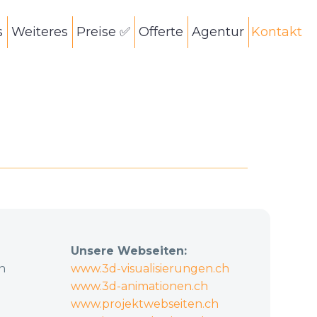
s
Weiteres
Preise ✅
Offerte
Agentur
Kontakt
Projekt erfolgreich umzusetzen.
Unsere Webseiten:
n
www.3d-visualisierungen.ch
www.3d-animationen.ch
www.projektwebseiten.ch