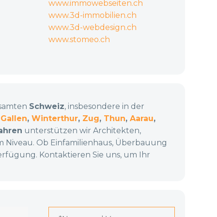
www.immowebseiten.ch
www.3d-immobilien.ch
www.3d-webdesign.ch
www.stomeo.ch
esamten
Schweiz
, insbesondere in der
 Gallen
,
Winterthur
,
Zug
,
Thun
,
Aarau
,
ahren
unterstützen wir Architekten,
em Niveau. Ob Einfamilienhaus, Überbauung
rfügung. Kontaktieren Sie uns, um Ihr