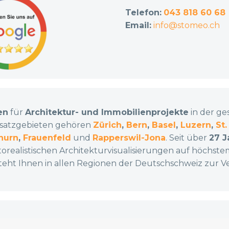
Telefon:
043 818 60 68
Email:
info@stomeo.ch
en
für
Architektur- und Immobilienprojekte
in der g
nsatzgebieten gehören
Zürich
,
Bern
,
Basel
,
Luzern
,
St.
hurn
,
Frauenfeld
und
Rapperswil-Jona
. Seit über
27 J
orealistischen Architekturvisualisierungen auf höchst
eht Ihnen in allen Regionen der Deutschschweiz zur Ve